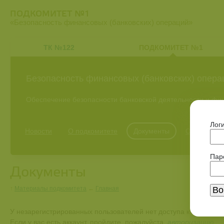
ПОДКОМИТЕТ №1
«Безопасность финансовых (банковских) операций»
ТК №122
ПОДКОМИТЕТ №1
Безопасность финансовых (банковских) опера
Обеспечение безопасности банковской деятельности и фи
Лог
Новости
О подкомитете
Документы
Обсуждени
Пар
Документы
↑
Материалы подкомитета
←
Главная
У незарегистрированных пользователей нет доступа к просмотр
Если у вас есть аккаунт, пройдите, пожалуйста,
авторизацию
.