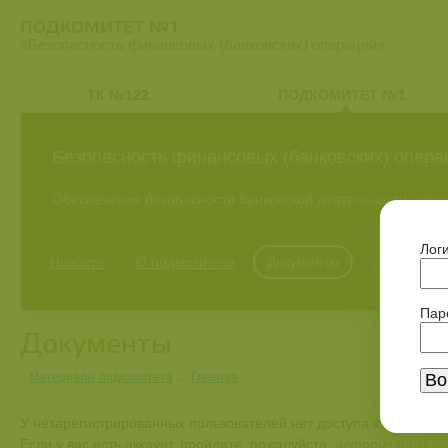
ПОДКОМИТЕТ №1
«Безопасность финансовых (банковских) операций»
ТК №122
ПОДКОМИТЕТ №1
Безопасность финансовых (банковских) опера
Обеспечение безопасности банковской деятельности и фи
Лог
Новости
О подкомитете
Документы
Обсуждени
Пар
Документы
↑
Материалы подкомитета
←
Главная
У незарегистрированных пользователей нет доступа к просмотр
Если у вас есть аккаунт, пройдите, пожалуйста,
авторизацию
.