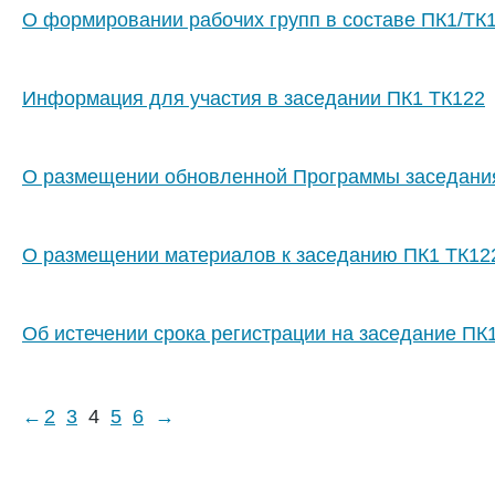
О формировании рабочих групп в составе ПК1/ТК
Информация для участия в заседании ПК1 ТК122
О размещении обновленной Программы заседания
О размещении материалов к заседанию ПК1 ТК12
Об истечении срока регистрации на заседание ПК
←
2
3
4
5
6
→