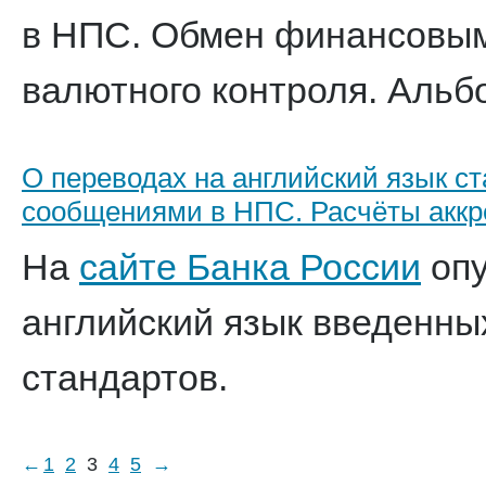
в НПС. Обмен финансовым
валютного контроля. Альб
О переводах на английский язык 
сообщениями в НПС. Расчёты акк
На
сайте Банка России
опу
английский язык введенных
стандартов.
←
1
2
3
4
5
→